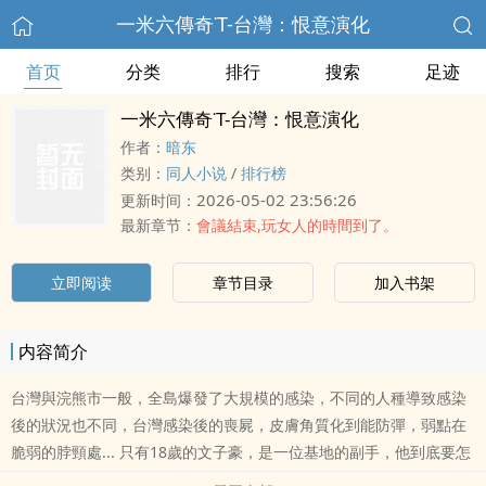
一米六傳奇˙T-台灣：恨意演化
首页
分类
排行
搜索
足迹
一米六傳奇˙T-台灣：恨意演化
作者：
暗东
类别：
同人小说
/
排行榜
2026-05-02 23:56:26
更新时间：
最新章节：
會議結束,玩女人的時間到了。
立即阅读
章节目录
加入书架
内容简介
台灣與浣熊市一般，全島爆發了大規模的感染，不同的人種導致感染
後的狀況也不同，台灣感染後的喪屍，皮膚角質化到能防彈，弱點在
脆弱的脖頸處... 只有18歲的文子豪，是一位基地的副手，他到底要怎
麼在這個被國際放棄的孤島掙扎求生？ 還在讀大學的克蕾兒、加入