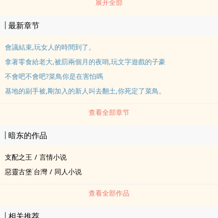
展开全部
STARS小隊不久的吉兒、知名的國際間諜艾達、發明了G病毒的雅妮
與雪莉，又會跟主角擦出什麼樣的火花？
最新章节
會議結束,玩女人的時間到了。
拿著零食給老大,被罰兩個月的夜哨,玩文字遊戲的子豪
不會吧不會吧?菜鳥你是在害怕嗎
基地的副手被,剛加入的新人叫去翻土,你死定了菜鳥。
查看全部章节
暗东的作品
支配之王
/
言情小说
惡靈古堡˙台灣
/
同人小说
查看全部作品
相关推荐