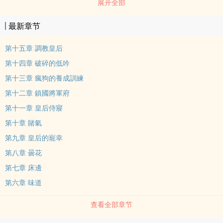
展开全部
卻被困在龍榻之上。兩人的羈絆無關風花雪月，而是建立在階級輾
壓、生理壓迫與極致的心理博弈。他們在床笫間互相撕咬、折磨與試
最新章节
探。肉體纏綿是權力的展示，也是在這窒息的鬥爭中，確認彼此絕對
忠誠的唯一方式。
第十五章 調教皇后
第十四章 破碎的低吟
第十三章 瘋狗的養成訓練
第十二章 鎮國將軍府
第十一章 皇后侍寢
第十章 賭氣
第九章 皇后的寵幸
第八章 曇花
第七章 床邊
第六章 味道
查看全部章节