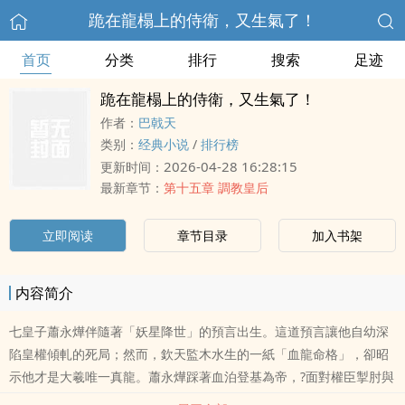
跪在龍榻上的侍衛，又生氣了！
首页
分类
排行
搜索
足迹
跪在龍榻上的侍衛，又生氣了！
作者：
巴戟天
类别：
经典小说
/
排行榜
2026-04-28 16:28:15
更新时间：
最新章节：
第十五章 調教皇后
立即阅读
章节目录
加入书架
内容简介
七皇子蕭永燁伴隨著「妖星降世」的預言出生。這道預言讓他自幼深
陷皇權傾軋的死局；然而，欽天監木水生的一紙「血龍命格」，卻昭
示他才是大羲唯一真龍。蕭永燁踩著血泊登基為帝，?面對權臣掣肘與
後宮暗流，新帝之路荊棘滿佈。御前侍衛賀驍，原承先皇密旨守護，