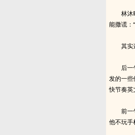
林沐
能撒谎：
其实
后一
发的一些
快节奏英
前一
他不玩手