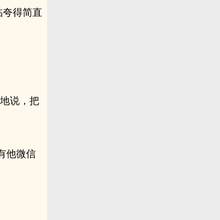
临夸得简直
憾地说，把
有他微信