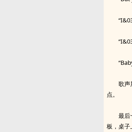
“I&03
“I&03
“Bab
歌声
点。
最后
板，桌子