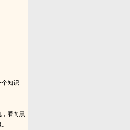
一个知识
机，看向黑
里。