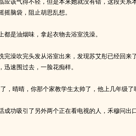
临应该气得不轻，但是本来她就没有错，这段关系
摇摇脑袋，阻止胡思乱想。
上都是油烟味，拿起衣物去浴室洗澡。
洗完澡吹完头发从浴室出来，发现苏艾彤已经回来
，迅速围过去，一脸花痴样。
槽了，晴晴，你那个家教学生太帅了，他上几年级了
话成功吸引了另外两个正在看电视的人，禾穆问出口