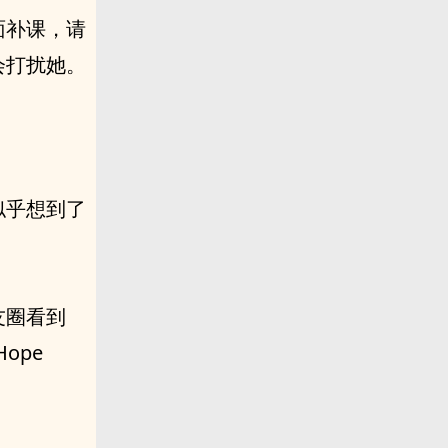
面补课，请
会打扰她。
似乎想到了
友圈看到
ope