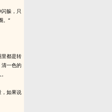
神闪躲，只
圈。”
圈里都是转
，清一色的
久。
量，如果说