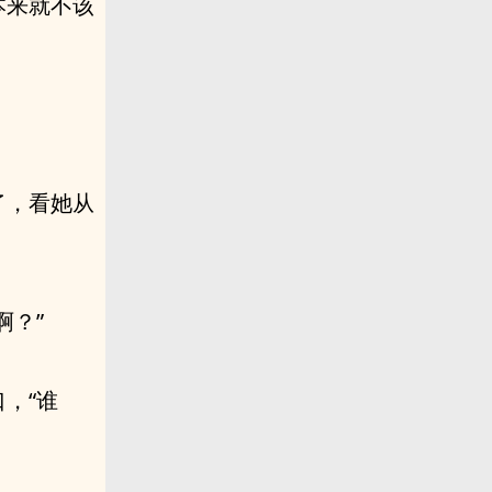
本来就不该
了，看她从
啊？”
，“谁