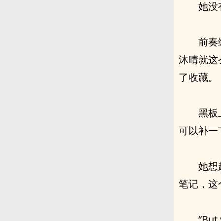
她没
前奏
沐晴就这
了收藏。
黑板
可以补一
她想
笔记，这
“But