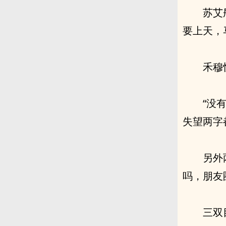
苏艾
要上天，
禾穆
“没
失望两字
另外
吗，朋友
三双