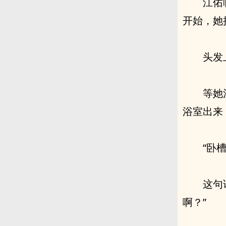
江佑
开始，她
头发
等她
浴室出来
“卧
这句
啊？”