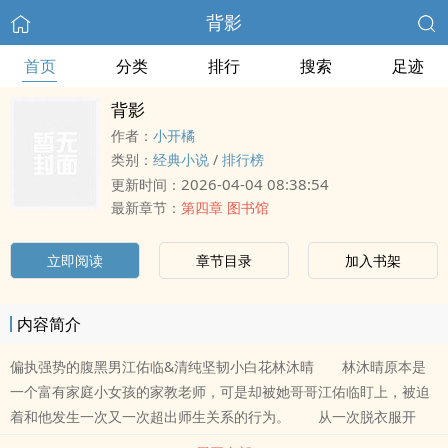
背影
首页
分类
排行
搜索
足迹
背影
作者：
小开橘
类别：
经典小说
/
排行榜
2026-04-04 08:38:54
更新时间：
最新章节：
第四章 图书馆
立即阅读
章节目录
加入书架
内容简介
偏执强势的腹黑男江佑临&清纯坚韧小白花林沐晴 林沐晴原本是
一个富有家庭小女孩的家教老师，可是却被她哥哥江佑临盯上，被迫
着和他发生一次又一次超出师生关系的行为。 从一次脱衣服开
始，然后接吻，磨蹭，一次又一次，他步步紧逼，林沐晴在这段关系