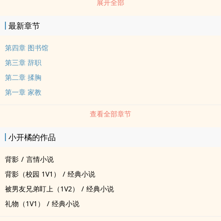
展开全部
中没有反抗的能力，默默隐忍，但是某天她打开一个笔记本，发现里
面有自己刚到这家做家教不久时的照片，原来他早就蓄谋已久……
最新章节
第四章 图书馆
第三章 辞职
第二章 揉胸
第一章 家教
查看全部章节
小开橘的作品
背影
/
言情小说
背影（校园 1V1）
/
经典小说
被男友兄弟盯上（1V2）
/
经典小说
礼物（1V1）
/
经典小说