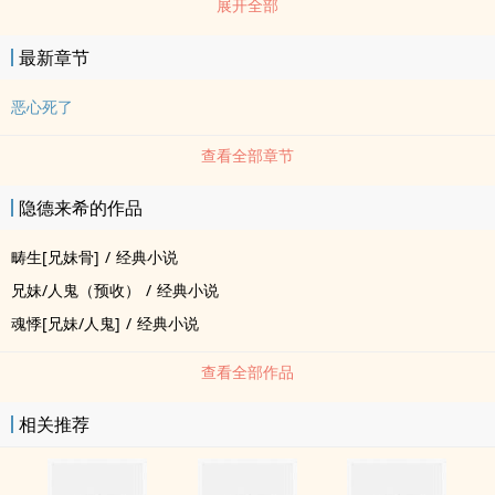
展开全部
夫妇，也比喻关系亲密的人。(释义摘自百度百科)骨科就是即使在校园
深处密会，也不会被认为是早恋而被抓包的存在。*封面图源小红书用
最新章节
户@姜贰(8441040809)*文案编辑于2025/10/15
恶心死了
查看全部章节
隐德来希的作品
畴生[兄妹骨]
/
经典小说
兄妹/人鬼（预收）
/
经典小说
魂悸[兄妹/人鬼]
/
经典小说
查看全部作品
相关推荐