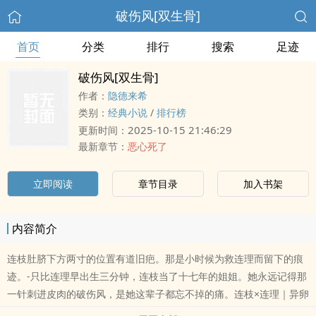
破伤风[双生骨]
首页
分类
排行
搜索
足迹
破伤风[双生骨]
作者：
隐德来希
类别：
经典小说
/
排行榜
2025-10-15 21:46:29
更新时间：
最新章节：
恶心死了
立即阅读
章节目录
加入书架
内容简介
连枝肚脐下方两寸的位置有道旧疤。那是小时候为救连理而留下的痕
迹。-只比连理早出生三分钟，连枝当了十七年的姐姐。她永远记得那
一针刺进皮肉的破伤风，是她这辈子都忘不掉的痛。连枝×连理｜异卵
双胎/龙凤胎｜SC 1V1连理枝，两棵树的枝干连生在一起。比喻恩爱的